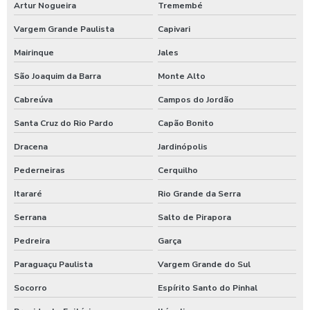
Artur Nogueira
Tremembé
Empresa de instalação elétrica
Vargem Grande Paulista
Capivari
Empresa de instalação elétrica em sp
Mairinque
Jales
São Joaquim da Barra
Monte Alto
Empresa de instalação elétrica industrial
Cabreúva
Campos do Jordão
Empresa de instalação elétrica predial
Santa Cruz do Rio Pardo
Capão Bonito
Serviços de manutenção civil
Dracena
Jardinópolis
Serviços de manutenção hidráulica
Pederneiras
Cerquilho
Itararé
Rio Grande da Serra
Serviços de manutenção predial
Serrana
Salto de Pirapora
Serviços de manutenção predial em são paulo
Pedreira
Garça
Serviços de manutenção predial em sp
Paraguaçu Paulista
Vargem Grande do Sul
Serviço de manutenção elétrica em são paulo
Socorro
Espírito Santo do Pinhal