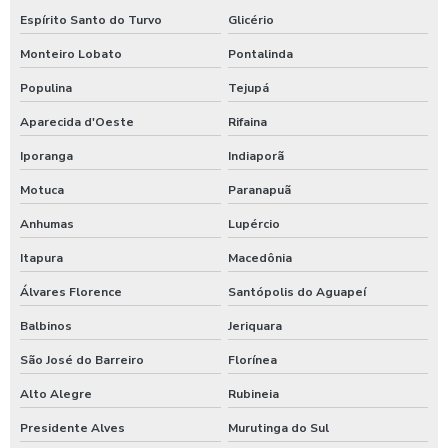
Espírito Santo do Turvo
Glicério
Monteiro Lobato
Pontalinda
Populina
Tejupá
Aparecida d'Oeste
Rifaina
Iporanga
Indiaporã
Motuca
Paranapuã
Anhumas
Lupércio
Itapura
Macedônia
Álvares Florence
Santópolis do Aguapeí
Balbinos
Jeriquara
São José do Barreiro
Florínea
Alto Alegre
Rubineia
Presidente Alves
Murutinga do Sul