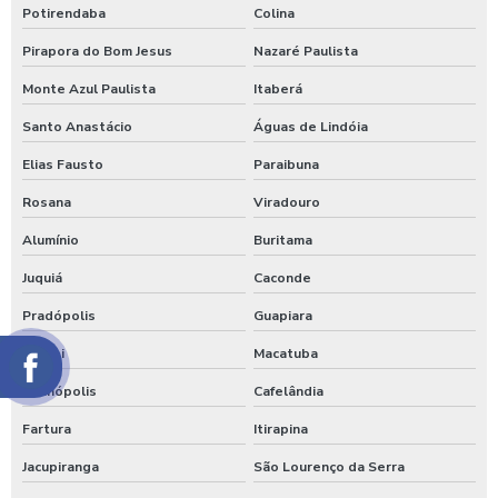
Potirendaba
Colina
Pirapora do Bom Jesus
Nazaré Paulista
Monte Azul Paulista
Itaberá
Santo Anastácio
Águas de Lindóia
Elias Fausto
Paraibuna
Rosana
Viradouro
Alumínio
Buritama
Juquiá
Caconde
Pradópolis
Guapiara
Itajobi
Macatuba
Altinópolis
Cafelândia
Fartura
Itirapina
Jacupiranga
São Lourenço da Serra