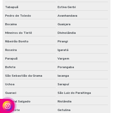
Tabapuã
Estiva Gerbi
Pedro de Toledo
Avanhandava
Bocaina
Guaiçara
Mineiros do Tietê
Divinolândia
Ribeirão Bonito
Pirangi
Roseira
Igaratá
Parapuã
Vargem
Bofete
Porangaba
São Sebastião da Grama
Iacanga
Uchoa
Sarapuí
Guaraci
São Luiz do Paraitinga
General Salgado
Riolândia
Ouroeste
Getulina