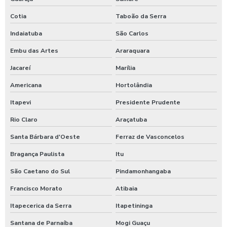
Empresa terceirizada copeira em sp
Cotia
Taboão da Serra
Empresa terceirizada de recepção sp
Indaiatuba
São Carlos
Empresa terceirizada de serviço de limpeza
Embu das Artes
Araraquara
Jacareí
Marília
Terceirização de serviços de limpeza em são paulo
Americana
Hortolândia
Terceirização de serviços de limpeza em sp
Itapevi
Presidente Prudente
Empresa de terceirização de serviços de limpeza em sp
Rio Claro
Araçatuba
Terceirização de serviços de recepcionistas em são paulo
Santa Bárbara d'Oeste
Ferraz de Vasconcelos
Bragança Paulista
Itu
Terceirizada de zeladoria
São Caetano do Sul
Pindamonhangaba
Terceirização auxiliar de limpeza em sp
Francisco Morato
Atibaia
Empresa de terceirização auxiliar de limpeza em sp
Itapecerica da Serra
Itapetininga
Santana de Parnaíba
Mogi Guaçu
Terceirização de jardinagem em sp