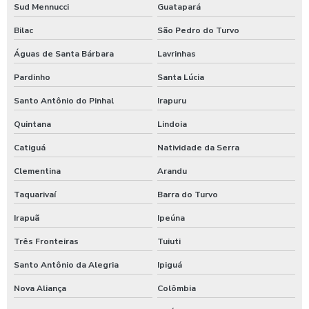
Sud Mennucci
Guatapará
Bilac
São Pedro do Turvo
Águas de Santa Bárbara
Lavrinhas
Pardinho
Santa Lúcia
Santo Antônio do Pinhal
Irapuru
Quintana
Lindoia
Catiguá
Natividade da Serra
Clementina
Arandu
Taquarivaí
Barra do Turvo
Irapuã
Ipeúna
Três Fronteiras
Tuiuti
Santo Antônio da Alegria
Ipiguá
Nova Aliança
Colômbia