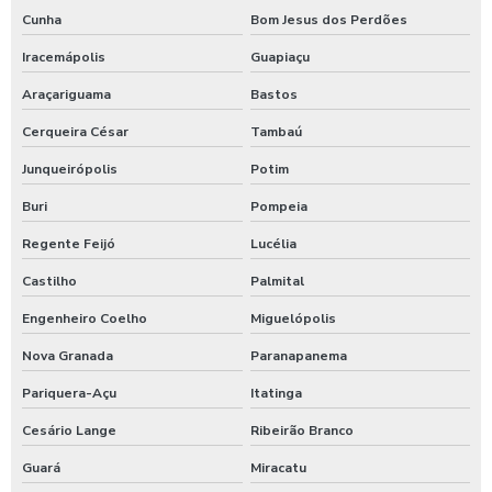
Cunha
Bom Jesus dos Perdões
Iracemápolis
Guapiaçu
Araçariguama
Bastos
Cerqueira César
Tambaú
Junqueirópolis
Potim
Buri
Pompeia
Regente Feijó
Lucélia
Castilho
Palmital
Engenheiro Coelho
Miguelópolis
Nova Granada
Paranapanema
Pariquera-Açu
Itatinga
Cesário Lange
Ribeirão Branco
Guará
Miracatu