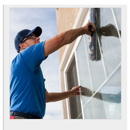
Empresa de recepcionista terceirizada
Empresa de serviços gerais limpeza
Empresa de terceirização de portaria
Empresa de zeladoria
Empresa de zeladoria e portaria
Empresa de zeladoria patrimonial
Empresa terceirizada de limpeza de escritório
Empresa terceirizada recepcionista sp
Empresas de manutenção de jardinagem
Empresas de portaria remota
Empresas de terceirização de limpeza