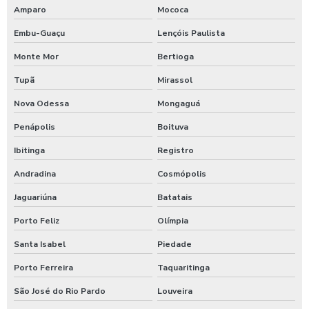
Limpeza de fachada predial vidros
Amparo
Mococa
Limpeza de fachadas de prédios
Embu-Guaçu
Lençóis Paulista
Monte Mor
Bertioga
Limpeza de toldos e fachadas
Tupã
Mirassol
Limpeza de vidros e fachadas
Nova Odessa
Mongaguá
Limpeza de vidros edifícios
Penápolis
Boituva
Limpeza de vidros em altura
Ibitinga
Registro
Andradina
Cosmópolis
Limpeza de vidros em altura campinas
Jaguariúna
Batatais
Limpeza em hospitais
Porto Feliz
Olímpia
Limpeza hospitalar concorrente e terminal
Santa Isabel
Piedade
Serviço de limpeza em hospitais
Porto Ferreira
Taquaritinga
São José do Rio Pardo
Louveira
Limpeza em hospitais em sp