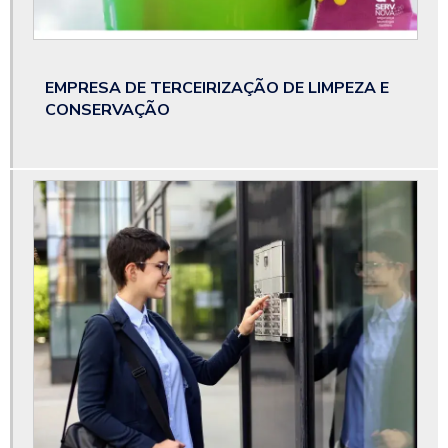
Portaria e limpeza
Portaria eletrônica empresas
EMPRESA DE TERCEIRIZAÇÃO DE LIMPEZA E
CONSERVAÇÃO
Portaria para condomínio
Portaria remota condomínio
Portaria remota sp
Recepção terceirização
Serviço bombeiro civil
Serviço bombeiro civil em sp
Serviço de copeira
Serviço de portaria e limpeza