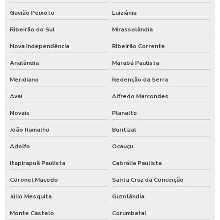
Gavião Peixoto
Luiziânia
Ribeirão do Sul
Mirassolândia
Nova Independência
Ribeirão Corrente
Analândia
Marabá Paulista
Meridiano
Redenção da Serra
Avaí
Alfredo Marcondes
Novais
Planalto
João Ramalho
Buritizal
Adolfo
Ocauçu
Itapirapuã Paulista
Cabrália Paulista
Coronel Macedo
Santa Cruz da Conceição
Júlio Mesquita
Guzolândia
Monte Castelo
Corumbataí