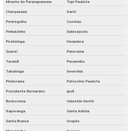
Mirante do Paranapanema
Tupi Paulista
Charqueada
Itariri
Pedregulho
Conchas
Pinhalzinho
Salesópolis
Piratininga
Holambra
Guareí
Panorama
Tarumã
Pacaembu
Tabatinga
Severínia
Pindorama
Patrocínio Paulista
Presidente Bernardes
Ipuã
Borborema
Valentim Gentil
Itaporanga
Santa Adélia
Santa Branca
Urupês