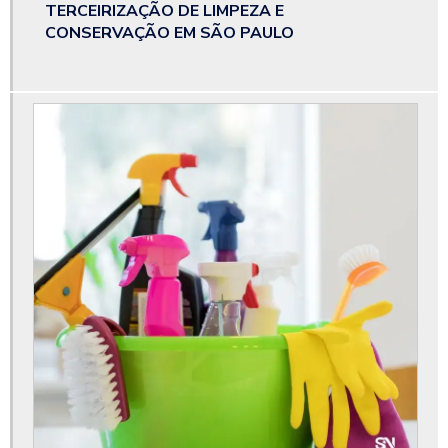
TERCEIRIZAÇÃO DE LIMPEZA E
CONSERVAÇÃO EM SÃO PAULO
Instalação elétrica externa
Instalação elétrica predial
Instalação elétrica rede 220v
Limpeza empresarial terceirizada
Limpeza portaria terceirizada
Limpeza profissional terceirizada
Limpeza terceirização
Limpeza terceirizada
Manutenção de jardinagem
Orçamento de terceirização de limpeza