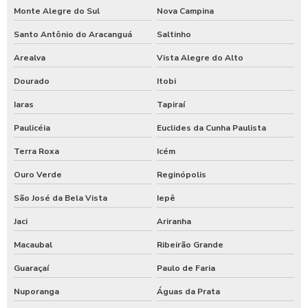
Monte Alegre do Sul
Nova Campina
Santo Antônio do Aracanguá
Saltinho
Arealva
Vista Alegre do Alto
Dourado
Itobi
Iaras
Tapiraí
Paulicéia
Euclides da Cunha Paulista
Terra Roxa
Icém
Ouro Verde
Reginópolis
São José da Bela Vista
Iepê
Jaci
Ariranha
Macaubal
Ribeirão Grande
Guaraçaí
Paulo de Faria
Nuporanga
Águas da Prata