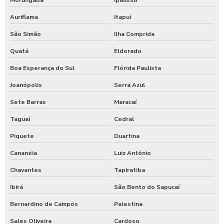
Morungaba
Ipaussu
Auriflama
Itapuí
São Simão
Ilha Comprida
Quatá
Eldorado
Boa Esperança do Sul
Flórida Paulista
Joanópolis
Serra Azul
Sete Barras
Maracaí
Taguaí
Cedral
Piquete
Duartina
Cananéia
Luiz Antônio
Chavantes
Tapiratiba
Ibirá
São Bento do Sapucaí
Bernardino de Campos
Palestina
Sales Oliveira
Cardoso