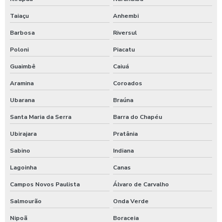
Taiaçu
Anhembi
Barbosa
Riversul
Poloni
Piacatu
Guaimbê
Caiuá
Aramina
Coroados
Ubarana
Braúna
Santa Maria da Serra
Barra do Chapéu
Ubirajara
Pratânia
Sabino
Indiana
Lagoinha
Canas
Campos Novos Paulista
Álvaro de Carvalho
Salmourão
Onda Verde
Nipoã
Boraceia