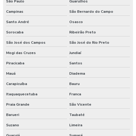
São Paulo
Guarulhos
Terceirização de limpeza predial
Campinas
São Bernardo do Campo
Terceirização de portaria e limpeza
Santo André
Osasco
Sorocaba
Ribeirão Preto
Terceirização de portaria limpeza e serviços
São José dos Campos
São José do Rio Preto
Terceirização de serviços de jardinagem
Mogi das Cruzes
Jundiaí
Terceirização de serviços portaria e limpeza
Piracicaba
Santos
Mauá
Diadema
Terceirização portaria condominio
Carapicuíba
Bauru
Terceirização recepção
Itaquaquecetuba
Franca
Zeladoria patrimonial
Praia Grande
São Vicente
Zeladoria terceirizada
Barueri
Taubaté
Suzano
Limeira
Empresa terceirização de recepção sp
Guarujá
Sumaré