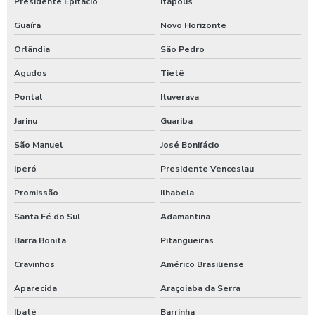
Presidente Epitácio
Itápolis
Serviço de manutenção elétrica em sp
Guaíra
Novo Horizonte
Serviço de instalação elétrica em sp
Orlândia
São Pedro
Serviço de instalação elétrica em são paulo
Agudos
Tietê
Empresa de instalação elétrica em são paulo
Pontal
Ituverava
Jarinu
Guariba
Serviços de manutenção hidráulica em são paulo
São Manuel
José Bonifácio
Serviços de manutenção hidráulica em sp
Iperó
Presidente Venceslau
Empresa que faz manutenção hidráulica predial
Promissão
Ilhabela
Empresa que faz manutenção hidráulica predial em sp
Santa Fé do Sul
Adamantina
Barra Bonita
Pitangueiras
Serviço de instalação hidráulica
Cravinhos
Américo Brasiliense
Serviços de manutenção civil em são paulo
Aparecida
Araçoiaba da Serra
Serviços de manutenção civil em sp
Ibaté
Barrinha