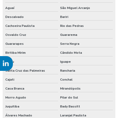
Aguaí
São Miguel Arcanjo
Serviços de reparo civil
Descalvado
Bariri
Serviços de reparo civil em sp
Cachoeira Paulista
Rio das Pedras
Retrofit de iluminação elétrica
Osvaldo Cruz
Guararema
Retrofit de iluminação elétrica em são paulo
Guararapes
Serra Negra
Biritiba Mirim
Cândido Mota
Retrofit de iluminação elétrica em sp
Piraju
Iguape
Retrofit de iluminação elétrica em minas gerais
Santa Cruz das Palmeiras
Rancharia
Retrofit de iluminação elétrica em mg
Cajati
Conchal
Retrofit de iluminação elétrica no paraná
Casa Branca
Mirandópolis
Morro Agudo
Pilar do Sul
Empresa de retrofit de iluminação elétrica
Juquitiba
Bady Bassitt
Empresa de retrofit de iluminação elétrica em sp
Álvares Machado
Laranjal Paulista