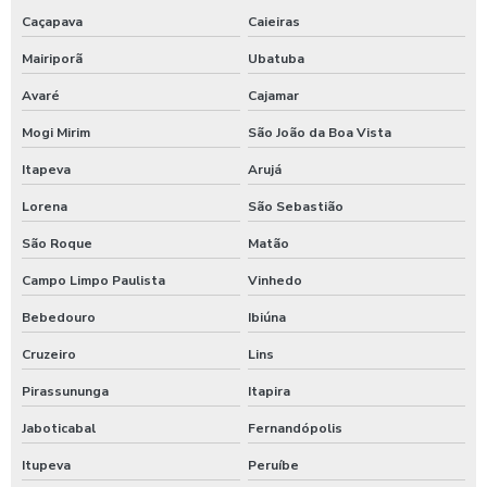
Empresa de limpeza de hospitais
Caçapava
Caieiras
Mairiporã
Ubatuba
Empresa terceirizada de limpeza em hospitais
Avaré
Cajamar
Lavagem garagem
Mogi Mirim
São João da Boa Vista
Limpeza de clínica
Itapeva
Arujá
Limpeza de clinicas e consultórios
Lorena
São Sebastião
São Roque
Matão
Limpeza de fachada com hidrojateamento
Campo Limpo Paulista
Vinhedo
Limpeza de fachada comercial
Bebedouro
Ibiúna
Limpeza de fachada condominio
Cruzeiro
Lins
Pirassununga
Itapira
Limpeza de fachada de acm
Jaboticabal
Fernandópolis
Limpeza de fachada predial
Itupeva
Peruíbe