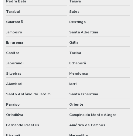
Pedra Bela
Taiúva
Tarabai
Sales
Guarantã
Restinga
Jambeiro
Santa Albertina
Ibirarema
Gália
Canitar
Taciba
Jaborandi
Echaporã
Silveiras
Mendonça
Alambari
Iacri
Santo Antônio do Jardim
Santa Ernestina
Paraíso
Oriente
Orindiúva
Campina do Monte Alegre
Fernando Prestes
Américo de Campos
Itirapuã
Narandiba