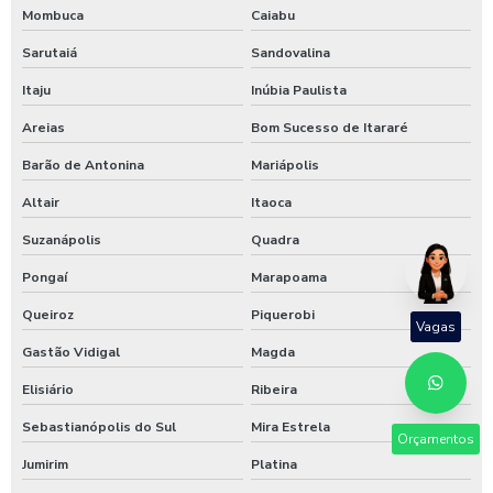
Mombuca
Caiabu
Sarutaiá
Sandovalina
Itaju
Inúbia Paulista
Areias
Bom Sucesso de Itararé
Barão de Antonina
Mariápolis
Altair
Itaoca
Suzanápolis
Quadra
Pongaí
Marapoama
Queiroz
Piquerobi
Vagas
Gastão Vidigal
Magda
Elisiário
Ribeira
Sebastianópolis do Sul
Mira Estrela
Orçamentos
Jumirim
Platina