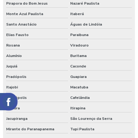
Pirapora do Bom Jesus
Nazaré Paulista
Monte Azul Paulista
Itaberá
Santo Anastácio
Águas de Lindóia
Elias Fausto
Paraibuna
Rosana
Viradouro
Alumínio
Buritama
Juquiá
Caconde
Pradópolis
Guapiara
Itajobi
Macatuba
Altinópolis
Cafelândia
Fartura
Itirapina
Jacupiranga
São Lourenço da Serra
Mirante do Paranapanema
Tupi Paulista