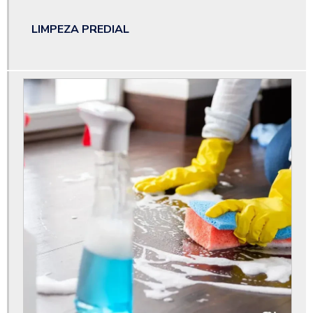
Empresas de terceirização de limpeza
LIMPEZA PREDIAL
Instalação elétrica externa
Instalação elétrica predial
Instalação elétrica rede 220v
Limpeza empresarial terceirizada
Limpeza portaria terceirizada
Limpeza profissional terceirizada
Limpeza terceirização
Limpeza terceirizada
Manutenção de jardinagem