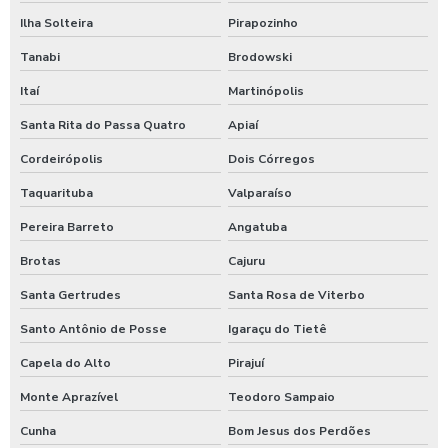
Empresa de retrofit de iluminação elétrica em sp
Ilha Solteira
Pirapozinho
Retrofit de sinalização de estacionamentos
Tanabi
Brodowski
Empresa de retrofit de sinalização de estacionamentos
Itaí
Martinópolis
Santa Rita do Passa Quatro
Apiaí
Retrofit de sinalização de estacionamentos em sp
Cordeirópolis
Dois Córregos
Empresa de facilities
Taquarituba
Valparaíso
Limpeza de escritórios
Pereira Barreto
Angatuba
Limpeza para condomínios
Brotas
Cajuru
Santa Gertrudes
Santa Rosa de Viterbo
Limpeza predial
Santo Antônio de Posse
Igaraçu do Tietê
Monitoramento eletrônico
Capela do Alto
Pirajuí
Recepcionista terceirizada
Monte Aprazível
Teodoro Sampaio
Cunha
Bom Jesus dos Perdões
Recepção e controle de acesso