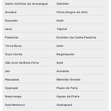
Santo Antônio do Aracanguá
Saltinho
Arealva
Vista Alegre do Alto
Dourado
Itobi
Iaras
Tapiraí
Paulicéia
Euclides da Cunha Paulista
Terra Roxa
Icém
Ouro Verde
Reginópolis
São José da Bela Vista
Iepê
Jaci
Ariranha
Macaubal
Ribeirão Grande
Guaraçaí
Paulo de Faria
Nuporanga
Águas da Prata
Sud Mennucci
Guatapará