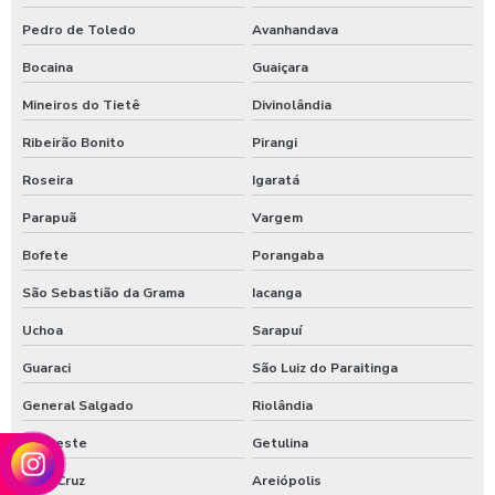
Pedro de Toledo
Avanhandava
Bocaina
Guaiçara
Mineiros do Tietê
Divinolândia
Ribeirão Bonito
Pirangi
Roseira
Igaratá
Parapuã
Vargem
Bofete
Porangaba
São Sebastião da Grama
Iacanga
Uchoa
Sarapuí
Guaraci
São Luiz do Paraitinga
General Salgado
Riolândia
Ouroeste
Getulina
Vera Cruz
Areiópolis