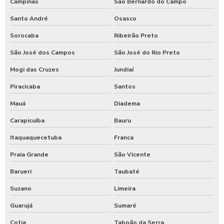
Campinas
São Bernardo do Campo
Terceirização de limpeza industrial
Santo André
Osasco
Terceirização de limpeza predial
Sorocaba
Ribeirão Preto
Terceirização de portaria e limpeza
São José dos Campos
São José do Rio Preto
Mogi das Cruzes
Jundiaí
Terceirização de portaria limpeza e serviços
Piracicaba
Santos
Terceirização de serviços de jardinagem
Mauá
Diadema
Terceirização de serviços portaria e limpeza
Carapicuíba
Bauru
Terceirização portaria condominio
Itaquaquecetuba
Franca
Praia Grande
São Vicente
Terceirização recepção
Barueri
Taubaté
Zeladoria patrimonial
Suzano
Limeira
Zeladoria terceirizada
Guarujá
Sumaré
Cotia
Taboão da Serra