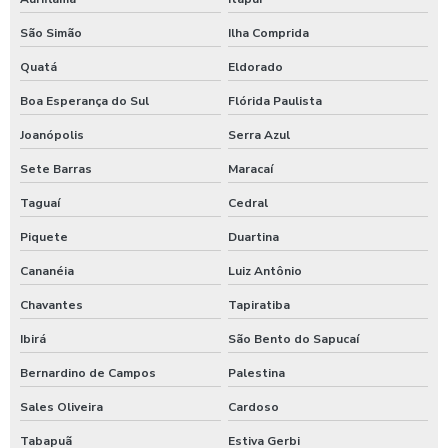
São Simão
Ilha Comprida
Quatá
Eldorado
Boa Esperança do Sul
Flórida Paulista
Joanópolis
Serra Azul
Sete Barras
Maracaí
Taguaí
Cedral
Piquete
Duartina
Cananéia
Luiz Antônio
Chavantes
Tapiratiba
Ibirá
São Bento do Sapucaí
Bernardino de Campos
Palestina
Sales Oliveira
Cardoso
Tabapuã
Estiva Gerbi