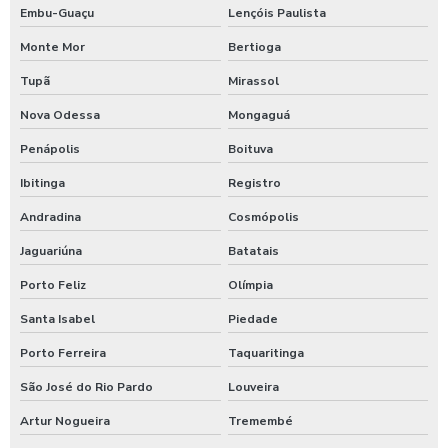
Embu-Guaçu
Lençóis Paulista
Limpeza de fachada predial vidros
Monte Mor
Bertioga
Limpeza de fachadas de prédios
Tupã
Mirassol
Nova Odessa
Mongaguá
Limpeza de toldos e fachadas
Penápolis
Boituva
Limpeza de vidros e fachadas
Ibitinga
Registro
Limpeza de vidros edifícios
Andradina
Cosmópolis
Limpeza de vidros em altura
Jaguariúna
Batatais
Porto Feliz
Olímpia
Limpeza de vidros em altura campinas
Santa Isabel
Piedade
Limpeza em hospitais
Porto Ferreira
Taquaritinga
Limpeza hospitalar concorrente e terminal
São José do Rio Pardo
Louveira
Serviço de limpeza em hospitais
Artur Nogueira
Tremembé