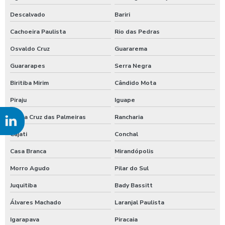
Serviços de manutenção civil em sp
Descalvado
Bariri
Serviços de reparo civil
Cachoeira Paulista
Rio das Pedras
Osvaldo Cruz
Guararema
Serviços de reparo civil em sp
Guararapes
Serra Negra
Retrofit de iluminação elétrica
Biritiba Mirim
Cândido Mota
Retrofit de iluminação elétrica em são paulo
Piraju
Iguape
Santa Cruz das Palmeiras
Rancharia
Retrofit de iluminação elétrica em sp
Cajati
Conchal
Retrofit de iluminação elétrica em minas gerais
Casa Branca
Mirandópolis
Retrofit de iluminação elétrica em mg
Morro Agudo
Pilar do Sul
Retrofit de iluminação elétrica no paraná
Juquitiba
Bady Bassitt
Álvares Machado
Laranjal Paulista
Empresa de retrofit de iluminação elétrica
Igarapava
Piracaia