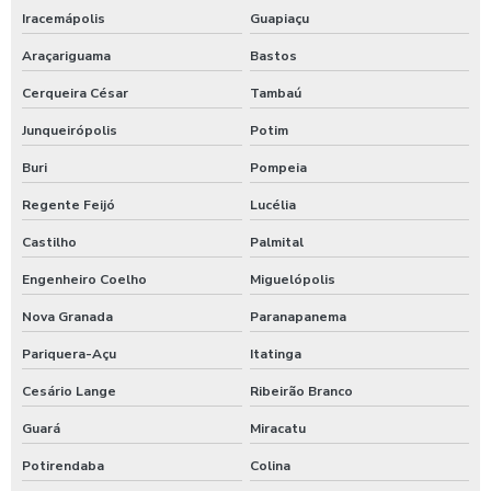
Iracemápolis
Guapiaçu
Soluções em segurança eletrônica
Araçariguama
Bastos
Cerqueira César
Tambaú
Junqueirópolis
Potim
Buri
Pompeia
Regente Feijó
Lucélia
Castilho
Palmital
Engenheiro Coelho
Miguelópolis
Nova Granada
Paranapanema
Pariquera-Açu
Itatinga
Cesário Lange
Ribeirão Branco
Guará
Miracatu
Potirendaba
Colina