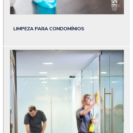
Orçamento de terceirização de limpeza
Portaria e limpeza
LIMPEZA PARA CONDOMÍNIOS
Portaria eletrônica empresas
Portaria para condomínio
Portaria remota condomínio
Portaria remota sp
Recepção terceirização
Serviço bombeiro civil
Serviço bombeiro civil em sp
Serviço de copeira
Serviço de portaria e limpeza