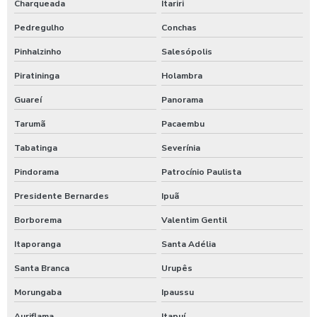
Charqueada
Itariri
Pedregulho
Conchas
Pinhalzinho
Salesópolis
Piratininga
Holambra
Guareí
Panorama
Tarumã
Pacaembu
Tabatinga
Severínia
Pindorama
Patrocínio Paulista
Presidente Bernardes
Ipuã
Borborema
Valentim Gentil
Itaporanga
Santa Adélia
Santa Branca
Urupês
Morungaba
Ipaussu
Auriflama
Itapuí