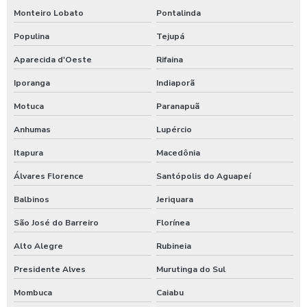
Monteiro Lobato
Pontalinda
Populina
Tejupá
Aparecida d'Oeste
Rifaina
Iporanga
Indiaporã
Motuca
Paranapuã
Anhumas
Lupércio
Itapura
Macedônia
Álvares Florence
Santópolis do Aguapeí
Balbinos
Jeriquara
São José do Barreiro
Florínea
Alto Alegre
Rubineia
Presidente Alves
Murutinga do Sul
Mombuca
Caiabu