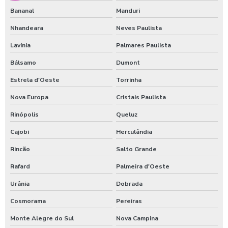
Bananal
Manduri
Nhandeara
Neves Paulista
Lavínia
Palmares Paulista
Bálsamo
Dumont
Estrela d'Oeste
Torrinha
Nova Europa
Cristais Paulista
Rinópolis
Queluz
Cajobi
Herculândia
Rincão
Salto Grande
Rafard
Palmeira d'Oeste
Urânia
Dobrada
Cosmorama
Pereiras
Monte Alegre do Sul
Nova Campina