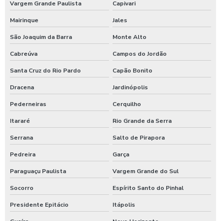
Vargem Grande Paulista
Capivari
Limpeza em hospitais em sp
Mairinque
Jales
Empresa de instalação elétrica
São Joaquim da Barra
Monte Alto
Empresa de instalação elétrica em sp
Cabreúva
Campos do Jordão
Empresa de instalação elétrica industrial
Santa Cruz do Rio Pardo
Capão Bonito
Dracena
Jardinópolis
Empresa de instalação elétrica predial
Pederneiras
Cerquilho
Serviços de manutenção civil
Itararé
Rio Grande da Serra
Serviços de manutenção hidráulica
Serrana
Salto de Pirapora
Pedreira
Garça
Serviços de manutenção predial
Paraguaçu Paulista
Vargem Grande do Sul
Serviços de manutenção predial em são paulo
Socorro
Espírito Santo do Pinhal
Serviços de manutenção predial em sp
Presidente Epitácio
Itápolis
Serviço de manutenção elétrica em são paulo