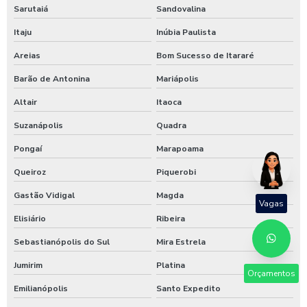
Sarutaiá
Sandovalina
Itaju
Inúbia Paulista
Areias
Bom Sucesso de Itararé
Barão de Antonina
Mariápolis
Altair
Itaoca
Suzanápolis
Quadra
Pongaí
Marapoama
Queiroz
Piquerobi
Gastão Vidigal
Magda
Vagas
Elisiário
Ribeira
Sebastianópolis do Sul
Mira Estrela
Jumirim
Platina
Orçamentos
Emilianópolis
Santo Expedito