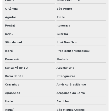
Guaíra
Novo Horizonte
Orlândia
São Pedro
Serviço de manutenção elétrica em sp
Agudos
Tietê
Serviço de instalação elétrica em sp
Pontal
Ituverava
Serviço de instalação elétrica em são paulo
Jarinu
Guariba
Empresa de instalação elétrica em são paulo
São Manuel
José Bonifácio
Iperó
Presidente Venceslau
Serviços de manutenção hidráulica em são paulo
Promissão
Ilhabela
Serviços de manutenção hidráulica em sp
Santa Fé do Sul
Adamantina
Empresa que faz manutenção hidráulica predial
Barra Bonita
Pitangueiras
Empresa que faz manutenção hidráulica predial em sp
Cravinhos
Américo Brasiliense
Aparecida
Araçoiaba da Serra
Serviço de instalação hidráulica
Ibaté
Barrinha
Serviços de manutenção civil em são paulo
Aguaí
São Miguel Arcanjo