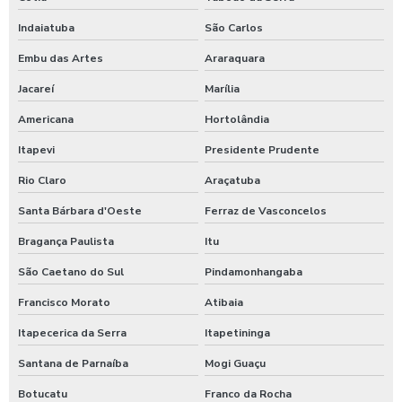
Empresa terceirização de recepção sp
Indaiatuba
São Carlos
Empresa terceirizada copeira em sp
Embu das Artes
Araraquara
Empresa terceirizada de recepção sp
Jacareí
Marília
Empresa terceirizada de serviço de limpeza
Americana
Hortolândia
Itapevi
Presidente Prudente
Terceirização de serviços de limpeza em são paulo
Rio Claro
Araçatuba
Terceirização de serviços de limpeza em sp
Santa Bárbara d'Oeste
Ferraz de Vasconcelos
Empresa de terceirização de serviços de limpeza em sp
Bragança Paulista
Itu
Terceirização de serviços de recepcionistas em são paulo
São Caetano do Sul
Pindamonhangaba
Francisco Morato
Atibaia
Terceirizada de zeladoria
Itapecerica da Serra
Itapetininga
Terceirização auxiliar de limpeza em sp
Santana de Parnaíba
Mogi Guaçu
Empresa de terceirização auxiliar de limpeza em sp
Botucatu
Franco da Rocha