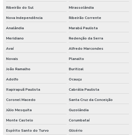
Ribeirão do Sul
Mirassolândia
Nova Independência
Ribeirão Corrente
Analândia
Marabá Paulista
Meridiano
Redenção da Serra
Avaí
Alfredo Marcondes
Novais
Planalto
João Ramalho
Buritizal
Adolfo
Ocauçu
Itapirapuã Paulista
Cabrália Paulista
Coronel Macedo
Santa Cruz da Conceição
Júlio Mesquita
Guzolândia
Monte Castelo
Corumbataí
Espírito Santo do Turvo
Glicério