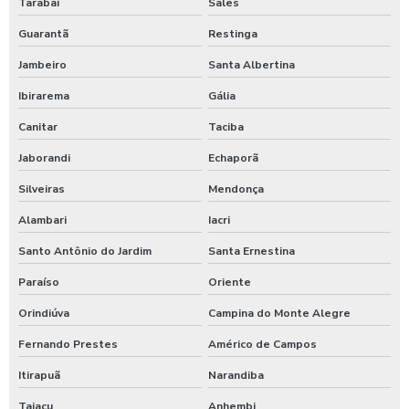
Tarabai
Sales
Guarantã
Restinga
Jambeiro
Santa Albertina
Ibirarema
Gália
Canitar
Taciba
Jaborandi
Echaporã
Silveiras
Mendonça
Alambari
Iacri
Santo Antônio do Jardim
Santa Ernestina
Paraíso
Oriente
Orindiúva
Campina do Monte Alegre
Fernando Prestes
Américo de Campos
Itirapuã
Narandiba
Taiaçu
Anhembi