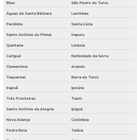
Bilac
São Pedro do Turvo
Águas de Santa Bárbara
Lavrinhas
Pardinho
Santa Lúcia
Santo Antônio do Pinhal
Irapuru
Quintana
Lindoia
Catiguá
Natividade da Serra
Clementina
Arandu
Taquarivaí
Barra do Turvo
Irapuã
Ipeúna
Três Fronteiras
Tuiuti
Santo Antônio da Alegria
Ipiguá
Nova Aliança
Colômbia
Pedra Bela
Taiúva