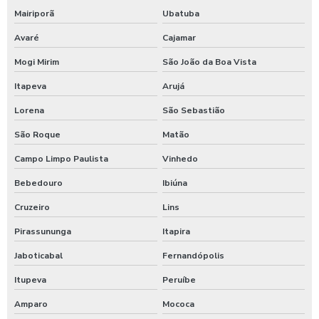
Empresa de terceirização de serviços de jardinagem
Mairiporã
Ubatuba
Empresa de limpeza de hospitais
Avaré
Cajamar
Mogi Mirim
São João da Boa Vista
Empresa terceirizada de limpeza em hospitais
Itapeva
Arujá
Lavagem garagem
Lorena
São Sebastião
Limpeza de clínica
São Roque
Matão
Limpeza de clinicas e consultórios
Campo Limpo Paulista
Vinhedo
Bebedouro
Ibiúna
Limpeza de fachada com hidrojateamento
Cruzeiro
Lins
Limpeza de fachada comercial
Pirassununga
Itapira
Limpeza de fachada condominio
Jaboticabal
Fernandópolis
Limpeza de fachada de acm
Itupeva
Peruíbe
Amparo
Mococa
Limpeza de fachada predial