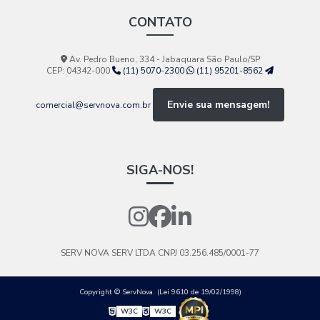
CONTATO
Av. Pedro Bueno, 334 - Jabaquara São Paulo/SP
CEP: 04342-000
(11) 5070-2300
(11) 95201-8562
Envie sua mensagem!
comercial@servnova.com.br
SIGA-NOS!
SERV NOVA SERV LTDA
CNPJ 03.256.485/0001-77
Copyright © ServNova. (Lei 9610 de 19/02/1998)
W3C
W3C